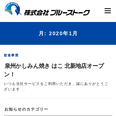
コ
ン
テ
メニュー
ン
ツ
へ
ス
キ
HOME
会社案内
事業内容
月:
2020年1月
ッ
プ
WEB制作代行
お知らせ
飲食事業
泉州かしみん焼き はこ 北新地店オープ
ン！
いつも当社サービスをご利用いただき、誠にありがとうご
ざいます …
お知らせのカテゴリー