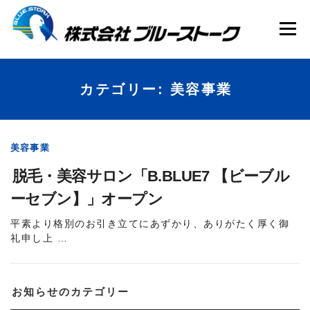
コ
ン
テ
メニュー
ン
ツ
へ
ス
キ
HOME
会社案内
事業内容
カテゴリー:
美容事業
ッ
プ
WEB制作代行
お知らせ
美容事業
脱毛・美容サロン「B.BLUE7 【ビーブル
ーセブン】」オープン
平素より格別のお引き立てにあずかり、ありがたく厚く御
礼申し上 …
お知らせのカテゴリー